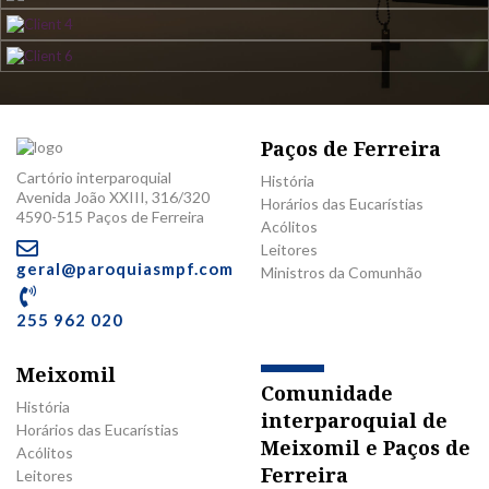
Paços de Ferreira
Cartório interparoquial
História
Avenida João XXIII, 316/320
Horários das Eucarístias
4590-515 Paços de Ferreira
Acólitos
Leitores
geral@paroquiasmpf.com
Ministros da Comunhão
255 962 020
Meixomil
Comunidade
História
interparoquial de
Horários das Eucarístias
Meixomil e Paços de
Acólitos
Ferreira
Leitores